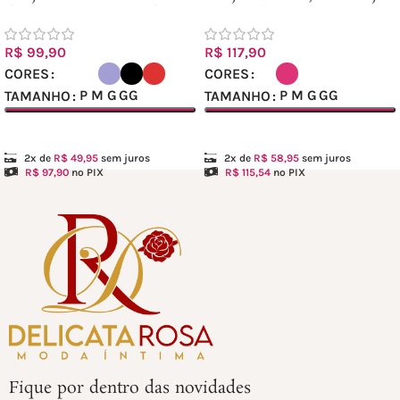
de elástico transpassada
renda tule Ref.: 202309
R$
99,90
R$
117,90
CORES
CORES
P
M
G
GG
P
M
G
GG
TAMANHO
TAMANHO
Ver opções
Ver opções
2x de
R$
49,95
sem juros
2x de
R$
58,95
sem juros
R$
97,90
no PIX
R$
115,54
no PIX
Fique por dentro das novidades