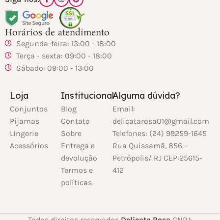
Horários de atendimento
Segunda-feira: 13:00 - 18:00
Terça - sexta: 09:00 - 18:00
Sábado: 09:00 - 13:00
Loja
Institucional
Alguma dúvida?
Conjuntos
Blog
Email:
Pijamas
Contato
delicatarosa01@gmail.com
Lingerie
Sobre
Telefones: (24) 99259-1645
Acessórios
Entrega e
Rua Quissamã, 856 –
devolução
Petrópolis/ RJ CEP:25615-
Termos e
412
políticas
Todos direitos reservados
Delicata Rosa
CNPJ: