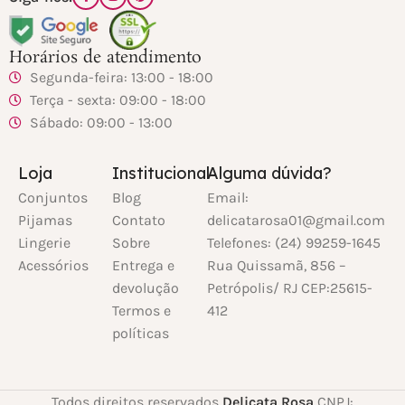
Horários de atendimento
Segunda-feira: 13:00 - 18:00
Terça - sexta: 09:00 - 18:00
Sábado: 09:00 - 13:00
Loja
Institucional
Alguma dúvida?
Conjuntos
Blog
Email:
Pijamas
Contato
delicatarosa01@gmail.com
Lingerie
Sobre
Telefones: (24) 99259-1645
Acessórios
Entrega e
Rua Quissamã, 856 –
devolução
Petrópolis/ RJ CEP:25615-
Termos e
412
políticas
Todos direitos reservados
Delicata Rosa
CNPJ: