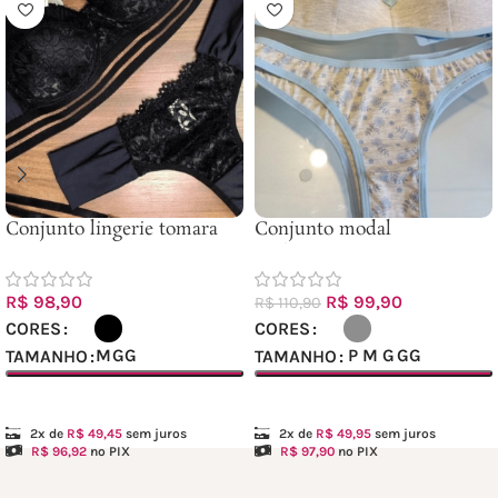
Conjunto lingerie tomara
Conjunto modal
que caia
multiformas
R$
98,90
R$
99,90
R$
110,90
CORES
CORES
M
GG
P
M
G
GG
TAMANHO
TAMANHO
Ver opções
Ver opções
2x de
R$
49,45
sem juros
2x de
R$
49,95
sem juros
R$
96,92
no PIX
R$
97,90
no PIX