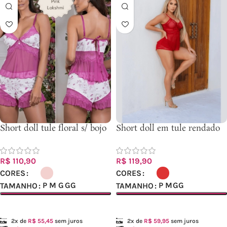
Short doll tule floral s/ bojo
Short doll em tule rendado
– Ref.2511
– Ref.2540
R$
110,90
R$
119,90
CORES
CORES
P
M
G
GG
P
M
GG
TAMANHO
TAMANHO
Ver opções
Ver opções
2x de
R$
55,45
sem juros
2x de
R$
59,95
sem juros