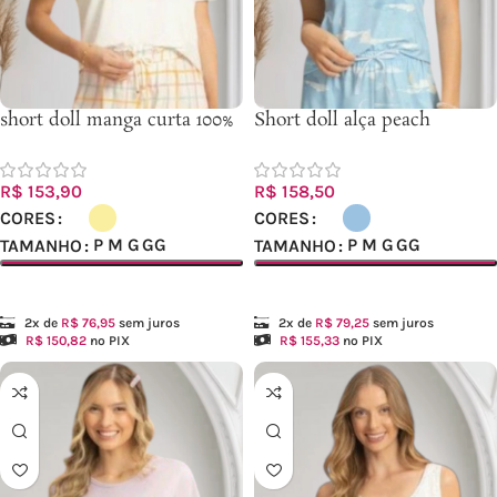
short doll manga curta 100%
Short doll alça peach
algodão – ref. 60282
sublime – ref.90199
R$
153,90
R$
158,50
CORES
CORES
P
M
G
GG
P
M
G
GG
TAMANHO
TAMANHO
Ver opções
Ver opções
2x de
R$
76,95
sem juros
2x de
R$
79,25
sem juros
R$
150,82
no PIX
R$
155,33
no PIX