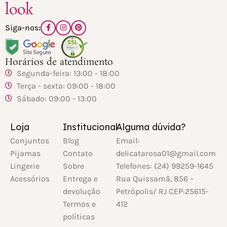
look
Siga-nos:
Horários de atendimento
Segunda-feira: 13:00 - 18:00
Terça - sexta: 09:00 - 18:00
Sábado: 09:00 - 13:00
Loja
Institucional
Alguma dúvida?
Conjuntos
Blog
Email:
Pijamas
Contato
delicatarosa01@gmail.com
Lingerie
Sobre
Telefones: (24) 99259-1645
Acessórios
Entrega e
Rua Quissamã, 856 –
devolução
Petrópolis/ RJ CEP:25615-
Termos e
412
políticas