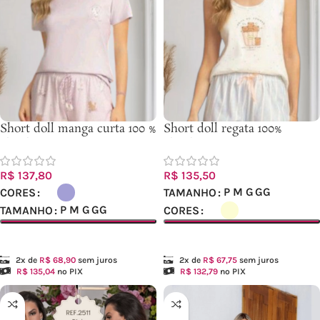
Short doll manga curta 100 %
Short doll regata 100%
algodão
algodão – Ref. 20233
R$
137,80
R$
135,50
P
M
G
GG
CORES
TAMANHO
P
M
G
GG
TAMANHO
CORES
Ver opções
Ver opções
2x de
R$
68,90
sem juros
2x de
R$
67,75
sem juros
R$
135,04
no PIX
R$
132,79
no PIX