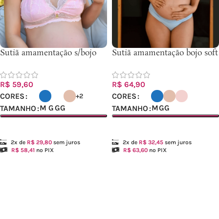
Sutiã amamentação s/bojo
Sutiã amamentação bojo soft
renda- Ref.0241
– Ref.0304
R$
59,60
R$
64,90
CORES
CORES
+2
M
G
GG
M
GG
TAMANHO
TAMANHO
Ver opções
Ver opções
2x de
R$
29,80
sem juros
2x de
R$
32,45
sem juros
R$
58,41
no PIX
R$
63,60
no PIX