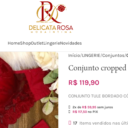
Home
Shop
Outlet
Lingerie
Novidades
Início
LINGERIE
Conjuntos
Conjunto cropped 
R$
119,90
‌CONJUNTO TULE BORDADO CÓS
2x de
R$
59,95
sem juros
R$
117,50
no PIX
17
Items vendidos nas últ