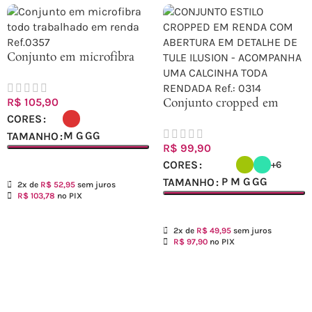
Conjunto em microfibra
todo trabalhado em renda
Ref.0357
Conjunto cropped em
R$
105,90
renda – Ref.0314
CORES
M
G
GG
TAMANHO
R$
99,90
Ver opções
CORES
+6
P
M
G
GG
TAMANHO
2x de
R$
52,95
sem juros
R$
103,78
no PIX
Ver opções
2x de
R$
49,95
sem juros
R$
97,90
no PIX