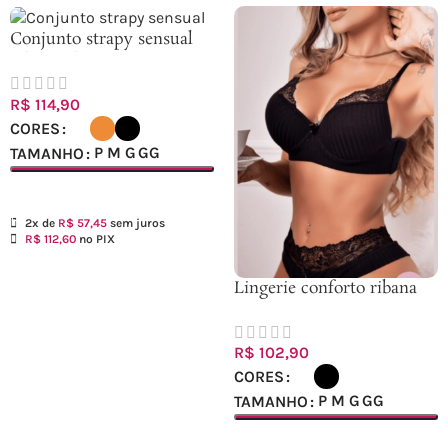
Conjunto strapy sensual
c/base s bojo – Ref.201518
R$
114,90
CORES
P
M
G
GG
TAMANHO
Ver opções
2x de
R$
57,45
sem juros
R$
112,60
no PIX
Lingerie conforto ribana
Ref.202228
R$
102,90
CORES
P
M
G
GG
TAMANHO
Ver opções