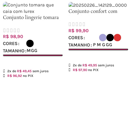
Conjunto confort com
Conjunto lingerie tomara
base de elástico
que caia
transpassada
R$
99,90
R$
98,90
CORES
CORES
P
M
G
GG
TAMANHO
M
GG
TAMANHO
Ver opções
Ver opções
2x de
R$
49,95
sem juros
R$
97,90
no PIX
2x de
R$
49,45
sem juros
R$
96,92
no PIX