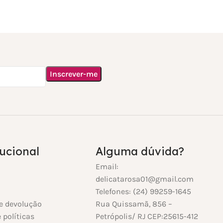
tucional
Alguma dúvida?
Email:
delicatarosa01@gmail.com
Telefones: (24) 99259-1645
e devolução
Rua Quissamã, 856 –
 políticas
Petrópolis/ RJ CEP:25615-412