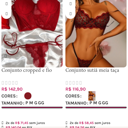
Conjunto cropped e fio
Conjunto sutiã meia taça
renda franja e tule alça
com fio em tule bordado
rolete
R$
142,90
R$
116,90
CORES
CORES
P
M
G
GG
P
M
G
GG
TAMANHO
TAMANHO
Ver opções
Ver opções
2x de
R$
71,45
sem juros
2x de
R$
58,45
sem juros
R$
140,04
no PIX
R$
114,56
no PIX