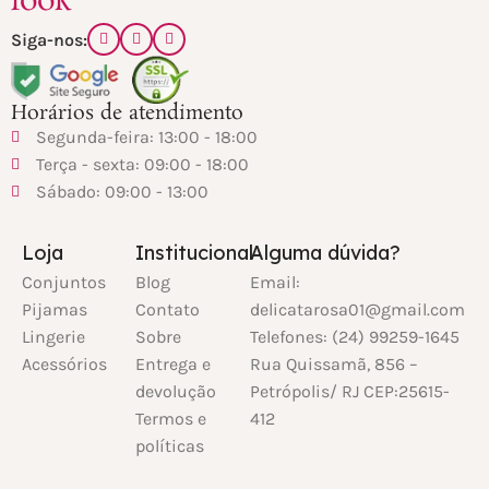
look
Siga-nos:
Horários de atendimento
Segunda-feira: 13:00 - 18:00
Terça - sexta: 09:00 - 18:00
Sábado: 09:00 - 13:00
Loja
Institucional
Alguma dúvida?
Conjuntos
Blog
Email:
Pijamas
Contato
delicatarosa01@gmail.com
Lingerie
Sobre
Telefones: (24) 99259-1645
Acessórios
Entrega e
Rua Quissamã, 856 –
devolução
Petrópolis/ RJ CEP:25615-
Termos e
412
políticas