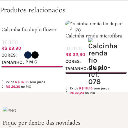
Produtos relacionados
Calcinha fio duplo flower
com renda
Calcinha renda microfibra
fio duplo
R$
29,90
R$
32,90
CORES
CORES
P
M
G
TAMANHO
M
G
GG
TAMANHO
Ver opções
Ver opções
2x de
R$
14,95
sem juros
R$
29,30
no PIX
2x de
R$
16,45
sem juros
R$
32,24
no PIX
Fique por dentro das novidades