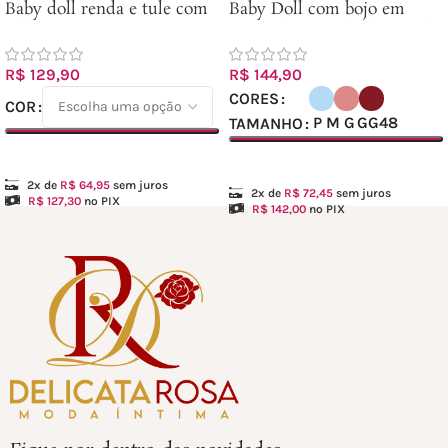
Baby doll renda e tule com
Baby Doll com bojo em
calesson Ref.: 3096
microfibra canelada e renda.
Ref.102411
R$
129,90
R$
144,90
CORES
COR
P
M
G
GG
48
TAMANHO
Ver opções
Ver opções
2x de
R$
64,95
sem juros
2x de
R$
72,45
sem juros
R$
127,30
no PIX
R$
142,00
no PIX